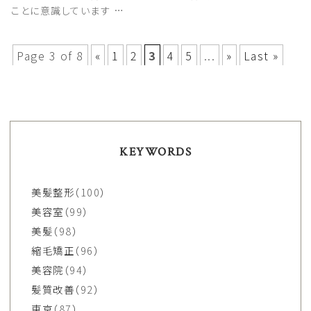
ことに意識しています …
Page 3 of 8
«
1
2
3
4
5
...
»
Last »
KEYWORDS
美髪整形
（100）
美容室
（99）
美髪
（98）
縮毛矯正
（96）
美容院
（94）
髪質改善
（92）
東京
（87）