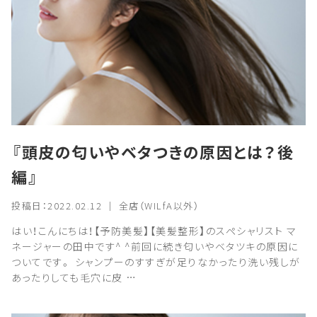
『頭皮の匂いやベタつきの原因とは？後
編』
投稿日：2022.02.12 ｜ 全店（WILfA以外）
はい！こんにちは！【予防美髪】【美髪整形】のスペシャリスト マ
ネージャーの田中です^ ^前回に続き匂いやベタツキの原因に
ついてです。 シャンプーのすすぎが足りなかったり洗い残しが
あったりしても毛穴に皮 …