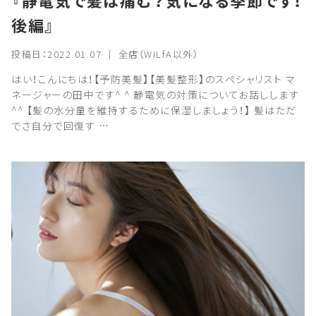
『静電気で髪は痛む？気になる季節です！
後編』
投稿日：2022.01.07 ｜ 全店（WILfA以外）
はい！こんにちは！【予防美髪】【美髪整形】のスペシャリスト マ
ネージャーの田中です^ ^ 静電気の対策についてお話しします
^^ 【髪の水分量を維持するために保湿しましょう！】 髪はただ
でさ自分で回復す …