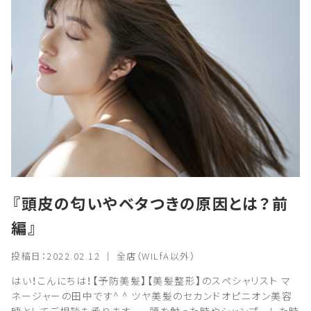
『頭皮の匂いやベタつきの原因とは？前
編』
投稿日：2022.02.12 ｜ 全店（WILfA以外）
はい！こんにちは！【予防美髪】【美髪整形】のスペシャリスト マ
ネージャーの田中です^ ^ ツヤ美髪のセカンドオピニオン美容