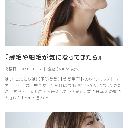
『薄毛や細毛が気になってきたら』
投稿日：2021.11.25 ｜ 全店（WILfA以外）
はい！こんにちは！【予防美髪】【美髪整形】のスペシャリスト マ
ネージャーの田中です^ ^ 今日は薄毛や細毛が気になってきた
時に気を付けたいことお伝えしていきます。昔の日本人の髪の
太さは0.1mmと言わ …