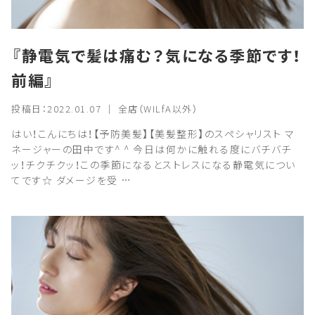
『静電気で髪は痛む？気になる季節です！
前編』
投稿日：2022.01.07 ｜ 全店（WILfA以外）
はい！こんにちは！【予防美髪】【美髪整形】のスペシャリスト マ
ネージャーの田中です^ ^ 今日は何かに触れる度にバチバチ
ッ！チクチクッ！この季節になるとストレスになる静電気につい
てです☆ ダメージを受 …