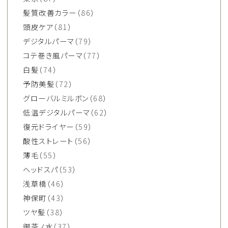
髪質改善カラー
（86）
頭皮ケア
（81）
デジタルパーマ
（79）
コテ巻き風パーマ
（77）
白髪
（74）
予防美髪
（72）
グローバルミルボン
（68）
低温デジタルパーマ
（62）
復元ドライヤー
（59）
酸性ストレート
（56）
薄毛
（55）
ヘッドスパ
（53）
浅草橋
（46）
神保町
（43）
ツヤ髪
（38）
御茶ノ水
（37）