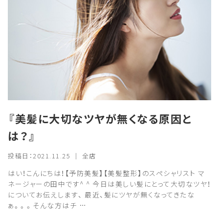
『美髪に大切なツヤが無くなる原因と
は？』
投稿日：2021.11.25 ｜ 全店
はい！こんにちは！【予防美髪】【美髪整形】のスペシャリスト マ
ネージャーの田中です^ ^ 今日は美しい髪にとって大切なツヤ！
についてお伝えします、 最近、髪にツヤが無くなってきたな
ぁ。。。そんな方はチ …