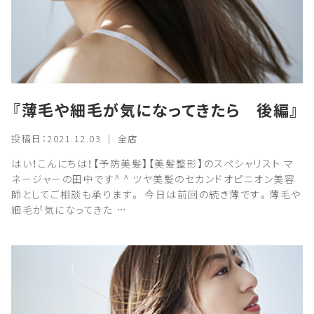
『薄毛や細毛が気になってきたら 後編』
投稿日：2021.12.03 ｜ 全店
はい！こんにちは！【予防美髪】【美髪整形】のスペシャリスト マ
ネージャーの田中です^ ^ ツヤ美髪のセカンドオピニオン美容
師としてご相談も承ります。 今日は前回の続き薄です。薄毛や
細毛が気になってきた …