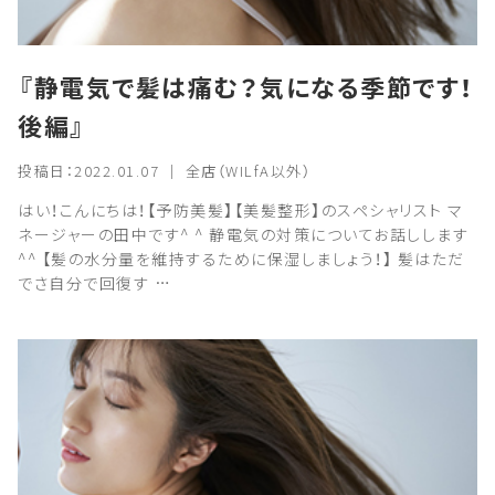
『静電気で髪は痛む？気になる季節です！
後編』
投稿日：2022.01.07 ｜ 全店（WILfA以外）
はい！こんにちは！【予防美髪】【美髪整形】のスペシャリスト マ
ネージャーの田中です^ ^ 静電気の対策についてお話しします
^^ 【髪の水分量を維持するために保湿しましょう！】 髪はただ
でさ自分で回復す …