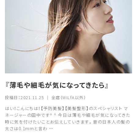
『薄毛や細毛が気になってきたら』
投稿日：2021.11.25 ｜ 全店（WILfA以外）
はい！こんにちは！【予防美髪】【美髪整形】のスペシャリスト マ
ネージャーの田中です^ ^ 今日は薄毛や細毛が気になってきた
時に気を付けたいことお伝えしていきます。昔の日本人の髪の
太さは0.1mmと言わ …