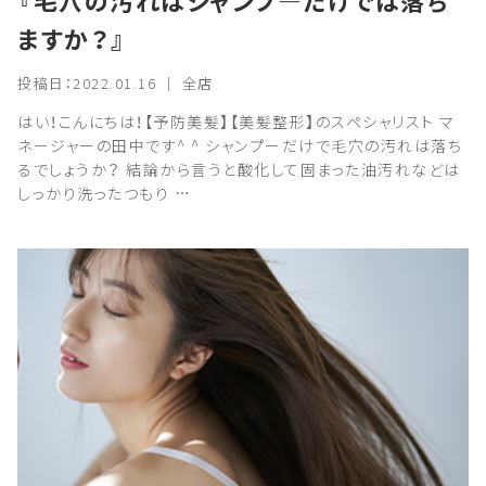
『毛穴の汚れはシャンプ―だけでは落ち
ますか？』
投稿日：2022.01.16 ｜ 全店
はい！こんにちは！【予防美髪】【美髪整形】のスペシャリスト マ
ネージャーの田中です^ ^ シャンプーだけで毛穴の汚れは落ち
るでしょうか？ 結論から言うと酸化して固まった油汚れなどは
しっかり洗ったつもり …