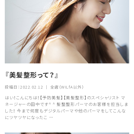
『美髪整形って？』
投稿日：2022.02.12 ｜ 全店（WILfA以外）
はい！こんにちは！【予防美髪】【美髪整形】のスペシャリスト マ
ネージャーの田中です^ ^ 髪整整形パーマのお客様を担当しま
した！ 今まで何度もデジタルパーマや他のパーマをしてこんな
にツヤツヤになったこ …