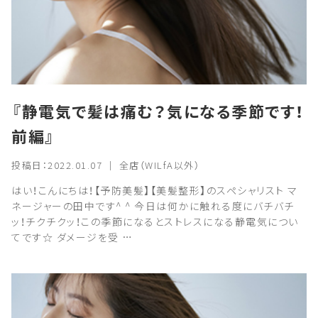
『静電気で髪は痛む？気になる季節です！
前編』
投稿日：2022.01.07 ｜ 全店（WILfA以外）
はい！こんにちは！【予防美髪】【美髪整形】のスペシャリスト マ
ネージャーの田中です^ ^ 今日は何かに触れる度にバチバチ
ッ！チクチクッ！この季節になるとストレスになる静電気につい
てです☆ ダメージを受 …