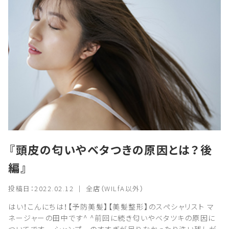
『頭皮の匂いやベタつきの原因とは？後
編』
投稿日：2022.02.12 ｜ 全店（WILfA以外）
はい！こんにちは！【予防美髪】【美髪整形】のスペシャリスト マ
ネージャーの田中です^ ^前回に続き匂いやベタツキの原因に