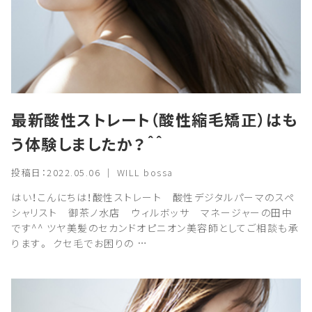
最新酸性ストレート（酸性縮毛矯正）はも
う体験しましたか？＾＾
投稿日：2022.05.06 ｜ WILL bossa
はい！こんにちは！酸性ストレート 酸性デジタルパーマのスペ
シャリスト 御茶ノ水店 ウィルボッサ マネージャーの田中
です^^ ツヤ美髪のセカンドオピニオン美容師としてご相談も承
ります。 クセ毛でお困りの …