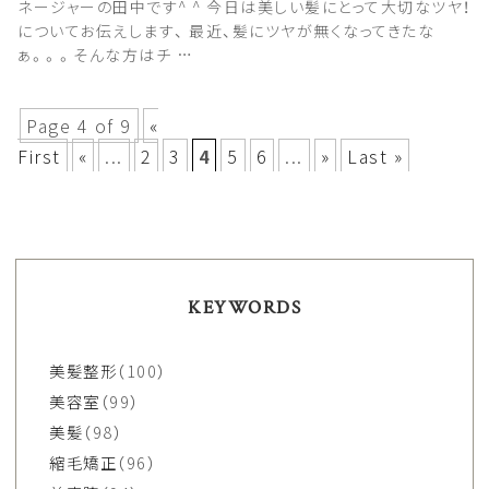
ネージャーの田中です^ ^ 今日は美しい髪にとって大切なツヤ！
についてお伝えします、 最近、髪にツヤが無くなってきたな
ぁ。。。そんな方はチ …
Page 4 of 9
«
First
«
...
2
3
4
5
6
...
»
Last »
KEYWORDS
美髪整形
（100）
美容室
（99）
美髪
（98）
縮毛矯正
（96）