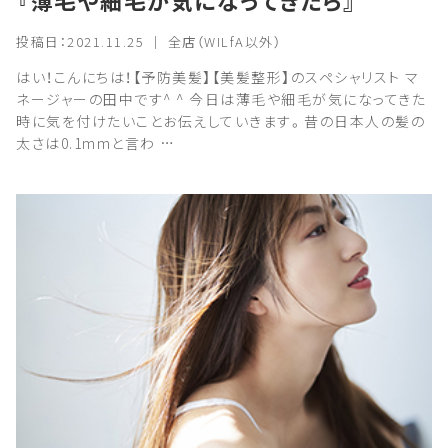
『薄毛や細毛が気になってきたら』
投稿日：2021.11.25 ｜ 全店（WILfA以外）
はい！こんにちは！【予防美髪】【美髪整形】のスペシャリスト マ
ネージャーの田中です^ ^ 今日は薄毛や細毛が気になってきた
時に気を付けたいことお伝えしていきます。昔の日本人の髪の
太さは0.1mmと言わ …