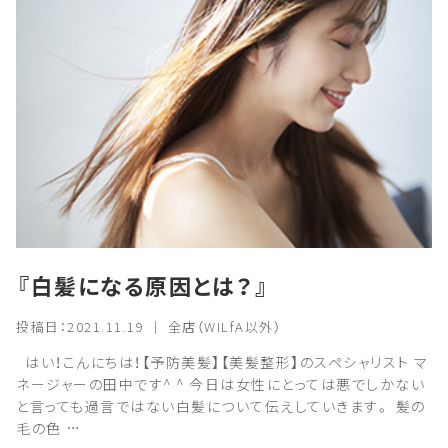
『白髪になる原因とは？』
投稿日：2021.11.19 ｜ 全店（WILfA以外）
はい！こんにちは！【予防美髪】【美髪整形】のスペシャリスト マ
ネージャーの田中です^ ^ 今日は女性にとっては悪でしかない
と言っても過言ではない白髪について伝えしていきます。 髪の
毛の色 …