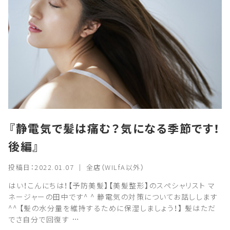
『静電気で髪は痛む？気になる季節です！
後編』
投稿日：2022.01.07 ｜ 全店（WILfA以外）
はい！こんにちは！【予防美髪】【美髪整形】のスペシャリスト マ
ネージャーの田中です^ ^ 静電気の対策についてお話しします
^^ 【髪の水分量を維持するために保湿しましょう！】 髪はただ
でさ自分で回復す …