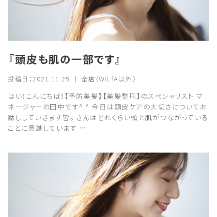
『頭皮も肌の一部です』
投稿日：2021.11.25 ｜ 全店（WILfA以外）
はい！こんにちは！【予防美髪】【美髪整形】のスペシャリスト マ
ネージャーの田中です^ ^ 今日は頭皮ケアの大切さについてお
話ししていきます皆。さんはどれくらい頭と肌がつながっている
ことに意識しています …