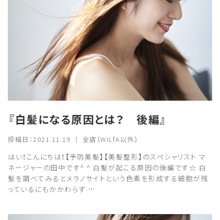
『白髪になる原因とは？ 後編』
投稿日：2021.11.19 ｜ 全店（WILfA以外）
はい！こんにちは！【予防美髪】【美髪整形】のスペシャリスト マ
ネージャーの田中です^ ^ 白髪が起こる原因の後編です☆ 白
髪を調べてみるとメラノサイトという色素を形成する細胞が残
っているにもかかわらず …