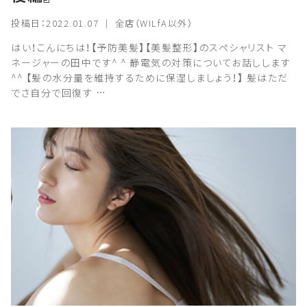
投稿日：2022.01.07 ｜ 全店（WILfA以外）
はい！こんにちは！【予防美髪】【美髪整形】のスペシャリスト マ
ネージャーの田中です^ ^ 静電気の対策についてお話しします
^^ 【髪の水分量を維持するために保湿しましょう！】 髪はただ
でさ自分で回復す …