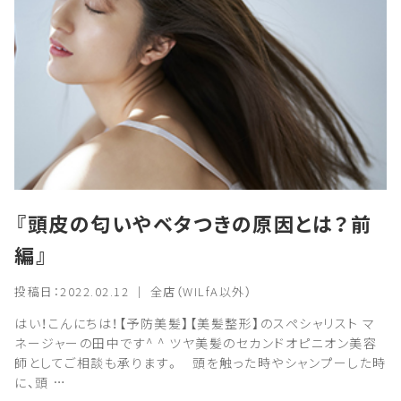
『頭皮の匂いやベタつきの原因とは？前
編』
投稿日：2022.02.12 ｜ 全店（WILfA以外）
はい！こんにちは！【予防美髪】【美髪整形】のスペシャリスト マ
ネージャーの田中です^ ^ ツヤ美髪のセカンドオピニオン美容
師としてご相談も承ります。 頭を触った時やシャンプーした時
に、頭 …