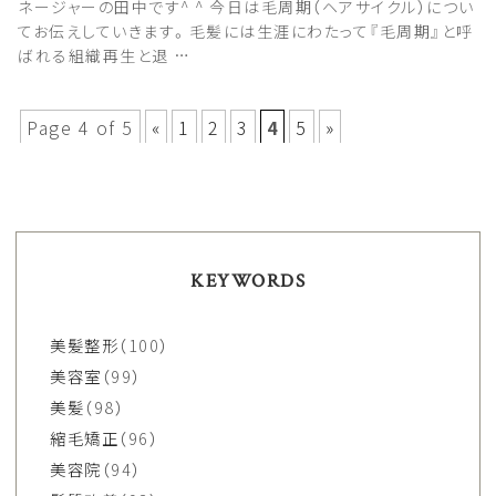
ネージャーの田中です^ ^ 今日は毛周期（ヘアサイクル）につい
てお伝えしていきます。毛髪には生涯にわたって『毛周期』と呼
ばれる組織再生と退 …
Page 4 of 5
«
1
2
3
4
5
»
KEYWORDS
美髪整形
（100）
美容室
（99）
美髪
（98）
縮毛矯正
（96）
美容院
（94）