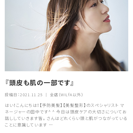
『頭皮も肌の一部です』
投稿日：2021.11.25 ｜ 全店（WILfA以外）
はい！こんにちは！【予防美髪】【美髪整形】のスペシャリスト マ
ネージャーの田中です^ ^ 今日は頭皮ケアの大切さについてお
話ししていきます皆。さんはどれくらい頭と肌がつながっている
ことに意識しています …