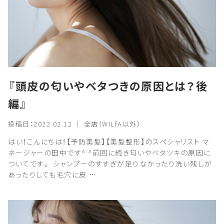
『頭皮の匂いやベタつきの原因とは？後
編』
投稿日：2022.02.12 ｜ 全店（WILfA以外）
はい！こんにちは！【予防美髪】【美髪整形】のスペシャリスト マ
ネージャーの田中です^ ^前回に続き匂いやベタツキの原因に
ついてです。 シャンプーのすすぎが足りなかったり洗い残しが
あったりしても毛穴に皮 …