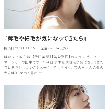
『薄毛や細毛が気になってきたら』
投稿日：2021.11.25 ｜ 全店（WILfA以外）
はい！こんにちは！【予防美髪】【美髪整形】のスペシャリスト マ
ネージャーの田中です^ ^ 今日は薄毛や細毛が気になってきた
時に気を付けたいことお伝えしていきます。昔の日本人の髪の
太さは0.1mmと言わ …