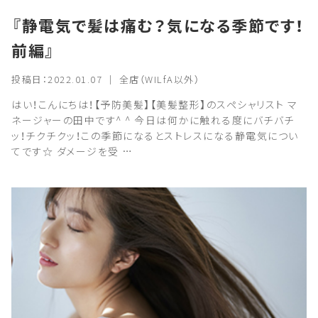
『静電気で髪は痛む？気になる季節です！
前編』
投稿日：2022.01.07 ｜ 全店（WILfA以外）
はい！こんにちは！【予防美髪】【美髪整形】のスペシャリスト マ
ネージャーの田中です^ ^ 今日は何かに触れる度にバチバチ
ッ！チクチクッ！この季節になるとストレスになる静電気につい
てです☆ ダメージを受 …