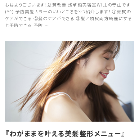
おはようございます！髪質改善 浅草橋美容室WILLの寺山です
(^^) 予防美髪カラーのいいところを3つ紹介します！ ①頭皮の
ケアができる ②髪のケアができる ③髪と頭皮両方綺麗にする
と予防できる 予防 …
『わがままを叶える美髪整形メニュー』