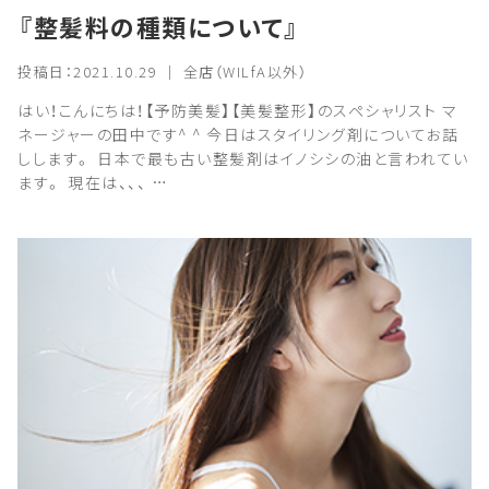
『整髪料の種類について』
投稿日：2021.10.29 ｜ 全店（WILfA以外）
はい！こんにちは！【予防美髪】【美髪整形】のスペシャリスト マ
ネージャーの田中です^ ^ 今日はスタイリング剤についてお話
しします。 日本で最も古い整髪剤はイノシシの油と言われてい
ます。 現在は、、、 …