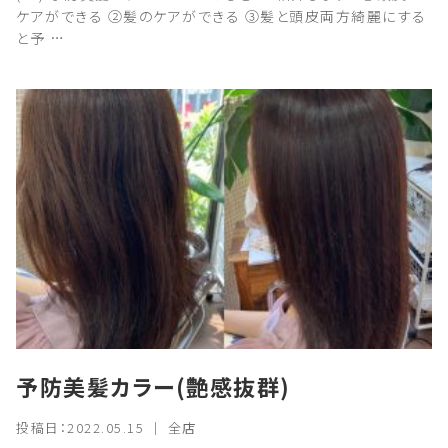
ケアができる ②髪のケアができる ③髪と頭皮両方綺麗にする
と予 …
予防美髪カラー(艶感抜群)
投稿日：2022.05.15 ｜ 全店