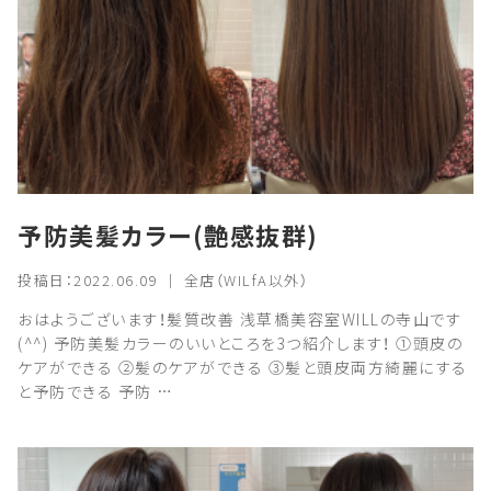
予防美髪カラー(艶感抜群)
投稿日：2022.06.09 ｜ 全店（WILfA以外）
おはようございます！髪質改善 浅草橋美容室WILLの寺山です
(^^) 予防美髪カラーのいいところを3つ紹介します！ ①頭皮の
ケアができる ②髪のケアができる ③髪と頭皮両方綺麗にする
と予防できる 予防 …