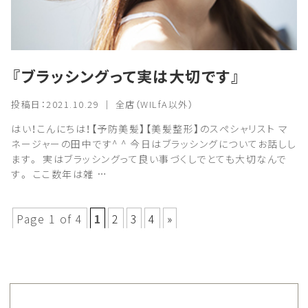
『ブラッシングって実は大切です』
投稿日：2021.10.29 ｜ 全店（WILfA以外）
はい！こんにちは！【予防美髪】【美髪整形】のスペシャリスト マ
ネージャーの田中です^ ^ 今日はブラッシングについてお話しし
ます。 実はブラッシングって良い事づくしでとても大切なんで
す。 ここ数年は雑 …
Page 1 of 4
1
2
3
4
»