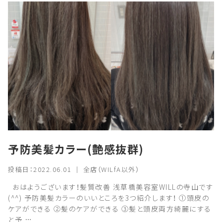
予防美髪カラー(艶感抜群)
投稿日：2022.06.01 ｜ 全店（WILfA以外）
おはようございます！髪質改善 浅草橋美容室WILLの寺山です
(^^) 予防美髪カラーのいいところを3つ紹介します！ ①頭皮の
ケアができる ②髪のケアができる ③髪と頭皮両方綺麗にする
と予 …