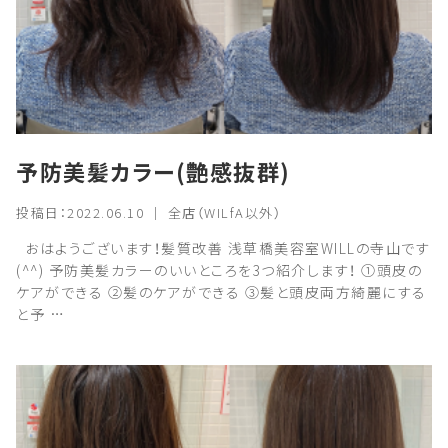
予防美髪カラー(艶感抜群)
投稿日：2022.06.10 ｜ 全店（WILfA以外）
おはようございます！髪質改善 浅草橋美容室WILLの寺山です
(^^) 予防美髪カラーのいいところを3つ紹介します！ ①頭皮の
ケアができる ②髪のケアができる ③髪と頭皮両方綺麗にする
と予 …