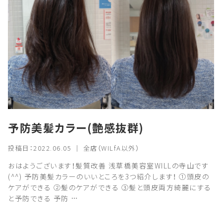
予防美髪カラー(艶感抜群)
投稿日：2022.06.05 ｜ 全店（WILfA以外）
おはようございます！髪質改善 浅草橋美容室WILLの寺山です
(^^) 予防美髪カラーのいいところを3つ紹介します！ ①頭皮の
ケアができる ②髪のケアができる ③髪と頭皮両方綺麗にする
と予防できる 予防 …