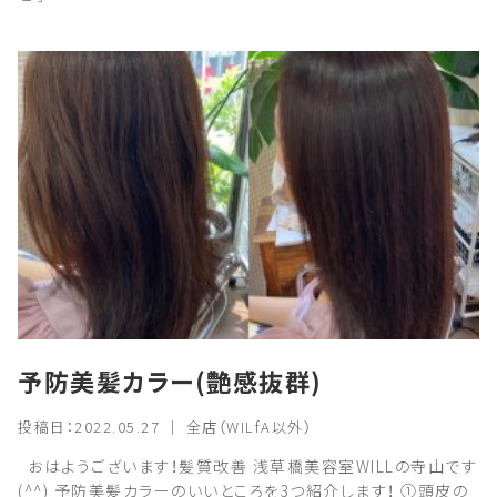
予防美髪カラー(艶感抜群)
投稿日：2022.05.27 ｜ 全店（WILfA以外）
おはようございます！髪質改善 浅草橋美容室WILLの寺山です
(^^) 予防美髪カラーのいいところを3つ紹介します！ ①頭皮の