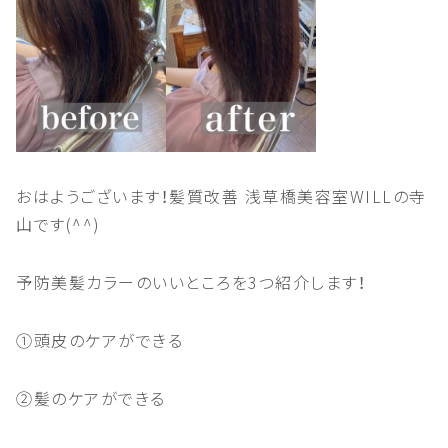
おはようございます！髪質改善
浅草橋美容室
WILL
の寺
山です
(^^)
予防美髪カラーのいいところを
3
つ紹介します！
①頭皮のケアができる
②髪のケアができる