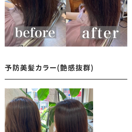
予防美髪カラー(艶感抜群)