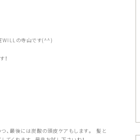
室
WILL
の寺山です
(^^)
す！
つつ、最後には炭酸の頭皮ケアもします。
髪と
してくれます。是非お試し下さいね！