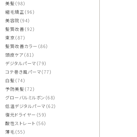
美髪
（98）
縮毛矯正
（96）
美容院
（94）
髪質改善
（92）
東京
（87）
髪質改善カラー
（86）
頭皮ケア
（81）
デジタルパーマ
（79）
コテ巻き風パーマ
（77）
白髪
（74）
予防美髪
（72）
グローバルミルボン
（68）
低温デジタルパーマ
（62）
復元ドライヤー
（59）
酸性ストレート
（56）
薄毛
（55）