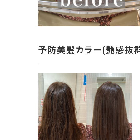
予防美髪カラー(艶感抜群