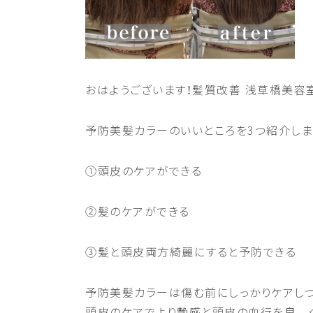
おはようございます！髪質改善
浅草橋美容
予防美髪カラーのいいところを
3
つ紹介しま
①頭皮のケアができる
②髪のケアができる
③髪と頭皮両方綺麗にすると予防できる
予防美髪カラーは傷む前にしっかりケアし
頭皮のケアでより艶感と頭皮の血行を良 く