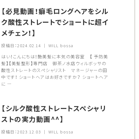
【必見動画！癖毛ロングヘアをシル
ク酸性ストレートでショートに超イ
メチェン！】
投稿日：2024.02.14 ｜ WILL bossa
はい！こんにちは！艶美髪に本気の美容室 【 予防美
髪】【美髪整形】専門店 御茶ノ水店ウィルボッサの
酸性ストレートのスペシャリスト マネージャーの田
中です！ ショートヘアはお好きですか？ ショートヘア
に …
【シルク酸性ストレートスペシャリ
ストの実力動画^^】
投稿日：2023.12.03 ｜ WILL bossa