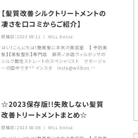
【髪質改善シルクトリートメントの
凄さを口コミからご紹介】
投稿日：2023.09.11 ｜ WILL bossa
はい！こんにちは！艶美髪に本気の美容室 【 予防美
髪】【美髪整形】専門店 御茶ノ水店ウィルボッサの
シルク酸性ストレートのスペシャリスト マネージャ
ーの田中です^^ インスタ insta@willbos …
☆2023保存版!!失敗しない髪質
改善トリートメントまとめ☆
投稿日：2023.08.06 ｜ WILL bossa