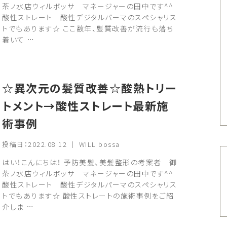
茶ノ水店ウィルボッサ マネージャーの田中です^^
酸性ストレート 酸性デジタルパーマのスペシャリス
トでもあります☆ ここ数年、髪質改善が流行も落ち
着いて …
☆異次元の髪質改善☆酸熱トリー
トメント→酸性ストレート最新施
術事例
投稿日：2022.08.12 ｜ WILL bossa
はい！こんにちは！ 予防美髪、美髪整形の考案者 御
茶ノ水店ウィルボッサ マネージャーの田中です^^
酸性ストレート 酸性デジタルパーマのスペシャリス
トでもあります☆ 酸性ストレートの施術事例をご紹
介しま …