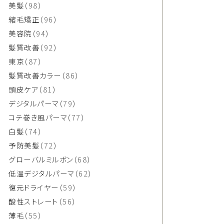
美髪
（98）
縮毛矯正
（96）
美容院
（94）
髪質改善
（92）
東京
（87）
髪質改善カラー
（86）
頭皮ケア
（81）
デジタルパーマ
（79）
コテ巻き風パーマ
（77）
白髪
（74）
予防美髪
（72）
グローバルミルボン
（68）
低温デジタルパーマ
（62）
復元ドライヤー
（59）
酸性ストレート
（56）
薄毛
（55）