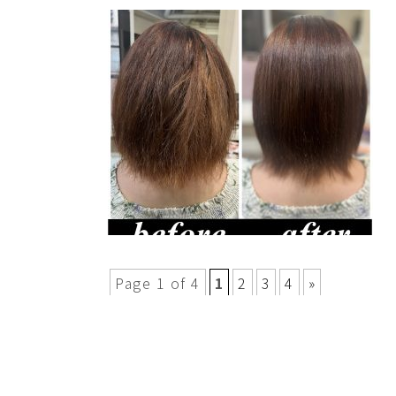
Page 1 of 4
1
2
3
4
»