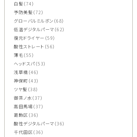
白髪
（74）
予防美髪
（72）
グローバルミルボン
（68）
低温デジタルパーマ
（62）
復元ドライヤー
（59）
酸性ストレート
（56）
薄毛
（55）
ヘッドスパ
（53）
浅草橋
（46）
神保町
（43）
ツヤ髪
（38）
御茶ノ水
（37）
高田馬場
（37）
葛飾区
（36）
酸性デジタルパーマ
（36）
千代田区
（36）