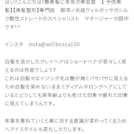
はい！こんにちは！艶美髪に本気の美容室 【 予防美
髪】【美髪整形】専門店 御茶ノ水店ウィルボッサのシル
ク酸性ストレートのスペシャリスト マネージャーの田中
です^^
インスタ insta@willbossa100
白髪を活かしたグレイヘアはショートヘアが若々しく見
えるのは何故でしょう？
これは白髪やエイジング毛は艶が無くパサパサに見える
ため白髪を染めないままミディアムやロングヘアにして
いるとどうしても実年齢よりも老けた印象や疲れた印象
に見えてしまうんです。
年寧を重ねていくと美に対する意識が変わってくるため
へアイスタイルも変化したりします。