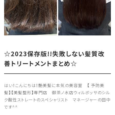
☆2023保存版!!失敗しない髪質改
善トリートメントまとめ☆
はい！こんにちは！艶美髪に本気の美容室 【 予防美
髪】【美髪整形】専門店 御茶ノ水店ウィルボッサのシル
ク酸性ストレートのスペシャリスト マネージャーの田中
です^^