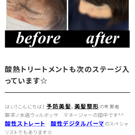
酸熱トリートメントも次のステージ入
っています☆
予防美髪
美髪整形
はい！こんにちは！
、
の考案者
御茶ノ水店ウィルボッサ マネージャーの田中です^^
酸性ストレート
酸性デジタルパーマ
のスペシャ
リストでもあります☆