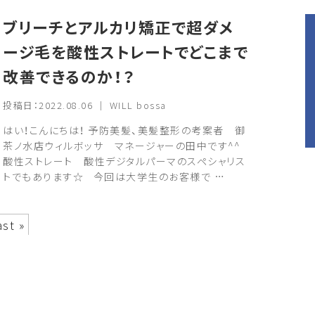
ブリーチとアルカリ矯正で超ダメ
ージ毛を酸性ストレートでどこまで
改善できるのか！？
投稿日：2022.08.06 ｜ WILL bossa
はい！こんにちは！ 予防美髪、美髪整形の考案者 御
茶ノ水店ウィルボッサ マネージャーの田中です^^
酸性ストレート 酸性デジタルパーマのスペシャリス
トでもあります☆ 今回は大学生のお客様で …
ast »