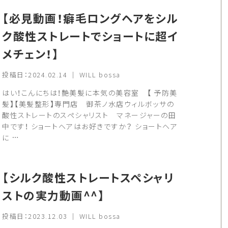
【必見動画！癖毛ロングヘアをシル
ク酸性ストレートでショートに超イ
メチェン！】
投稿日：2024.02.14 ｜ WILL bossa
はい！こんにちは！艶美髪に本気の美容室 【 予防美
髪】【美髪整形】専門店 御茶ノ水店ウィルボッサの
酸性ストレートのスペシャリスト マネージャーの田
中です！ ショートヘアはお好きですか？ ショートヘア
に …
【シルク酸性ストレートスペシャリ
ストの実力動画^^】
投稿日：2023.12.03 ｜ WILL bossa