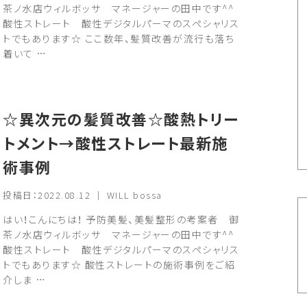
茶ノ水店ウィルボッサ マネージャーの田中です^^
酸性ストレート 酸性デジタルパーマのスペシャリス
トでもあります☆ ここ数年、髪質改善が流行も落ち
着いて …
☆異次元の髪質改善☆酸熱トリー
トメント→酸性ストレート最新施
術事例
投稿日：2022.08.12 ｜ WILL bossa
はい！こんにちは！ 予防美髪、美髪整形の考案者 御
茶ノ水店ウィルボッサ マネージャーの田中です^^
酸性ストレート 酸性デジタルパーマのスペシャリス
トでもあります☆ 酸性ストレートの施術事例をご紹
介しま …