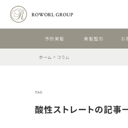
予防美髪
美髪整形
お
ホーム
コラム
TAG
酸性ストレート
の記事