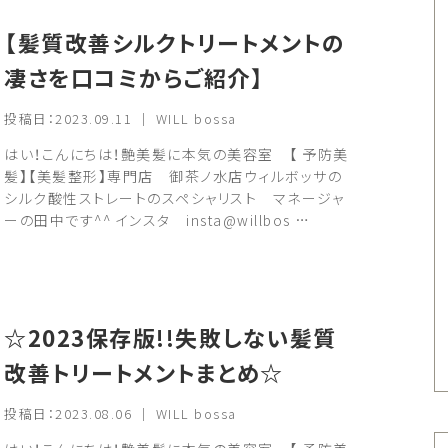
【髪質改善シルクトリートメントの
凄さを口コミからご紹介】
投稿日：2023.09.11 ｜ WILL bossa
はい！こんにちは！艶美髪に本気の美容室 【 予防美
髪】【美髪整形】専門店 御茶ノ水店ウィルボッサの
シルク酸性ストレートのスペシャリスト マネージャ
ーの田中です^^ インスタ insta@willbos …
☆2023保存版!!失敗しない髪質
改善トリートメントまとめ☆
投稿日：2023.08.06 ｜ WILL bossa