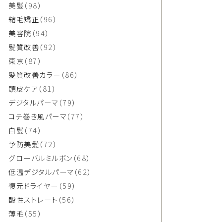
美髪
（98）
縮毛矯正
（96）
美容院
（94）
髪質改善
（92）
東京
（87）
髪質改善カラー
（86）
頭皮ケア
（81）
デジタルパーマ
（79）
コテ巻き風パーマ
（77）
白髪
（74）
予防美髪
（72）
グローバルミルボン
（68）
低温デジタルパーマ
（62）
復元ドライヤー
（59）
酸性ストレート
（56）
薄毛
（55）