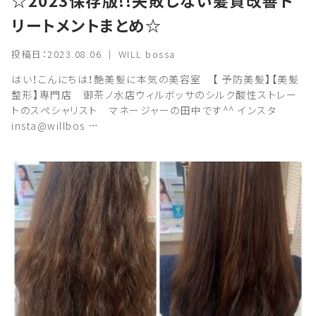
☆2023保存版!!失敗しない髪質改善ト
リートメントまとめ☆
投稿日：2023.08.06 ｜ WILL bossa
はい！こんにちは！艶美髪に本気の美容室 【 予防美髪】【美髪
整形】専門店 御茶ノ水店ウィルボッサのシルク酸性ストレー
トのスペシャリスト マネージャーの田中です^^ インスタ
insta@willbos …