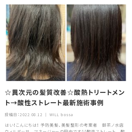
☆異次元の髪質改善☆酸熱トリートメン
ト→酸性ストレート最新施術事例
投稿日：2022.08.12 ｜ WILL bossa
はい！こんにちは！ 予防美髪、美髪整形の考案者 御茶ノ水店
ウィルボッサ マネージャーの田中です^^酸性ストレート 酸