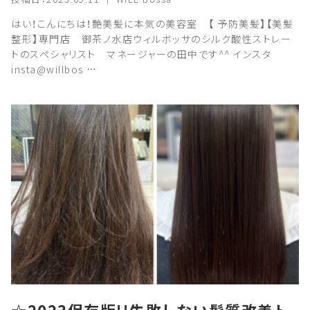
はい！こんにちは！艶美髪に本気の美容室 【 予防美髪】【美髪
整形】専門店 御茶ノ水店ウィルボッサのシルク酸性ストレー
トのスペシャリスト マネージャーの田中です^^ インスタ
insta@willbos …