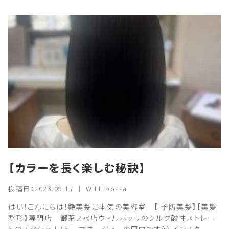
【カラーを長く楽しむ秘訣】
投稿日：2023.09.17 ｜ WILL bossa
はい！こんにちは！艶美髪に本気の美容室 【 予防美髪】【美髪
整形】専門店 御茶ノ水店ウィルボッサのシルク酸性ストレー