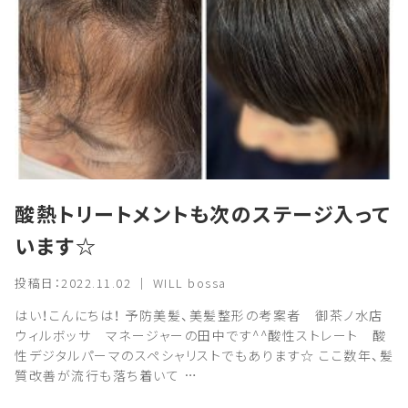
酸熱トリートメントも次のステージ入って
います☆
投稿日：2022.11.02 ｜ WILL bossa
はい！こんにちは！ 予防美髪、美髪整形の考案者 御茶ノ水店
ウィルボッサ マネージャーの田中です^^酸性ストレート 酸
性デジタルパーマのスペシャリストでもあります☆ ここ数年、髪
質改善が流行も落ち着いて …