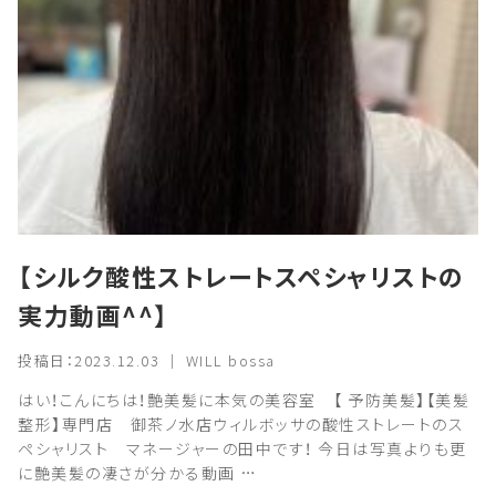
【シルク酸性ストレートスペシャリストの
実力動画^^】
投稿日：2023.12.03 ｜ WILL bossa
はい！こんにちは！艶美髪に本気の美容室 【 予防美髪】【美髪
整形】専門店 御茶ノ水店ウィルボッサの酸性ストレートのス
ペシャリスト マネージャーの田中です！ 今日は写真よりも更
に艶美髪の凄さが分かる動画 …