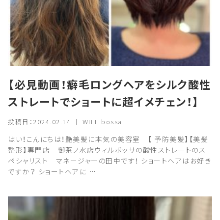
【必見動画！癖毛ロングヘアをシルク酸性
ストレートでショートに超イメチェン！】
投稿日：2024.02.14 ｜ WILL bossa
はい！こんにちは！艶美髪に本気の美容室 【 予防美髪】【美髪
整形】専門店 御茶ノ水店ウィルボッサの酸性ストレートのス
ペシャリスト マネージャーの田中です！ ショートヘアはお好き
ですか？ ショートヘアに …