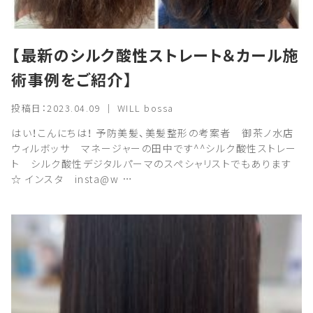
【最新のシルク酸性ストレート＆カール施
術事例をご紹介】
投稿日：2023.04.09 ｜ WILL bossa
はい！こんにちは！ 予防美髪、美髪整形の考案者 御茶ノ水店
ウィルボッサ マネージャーの田中です^^シルク酸性ストレー
ト シルク酸性デジタルパーマのスペシャリストでもあります
☆ インスタ insta@w …