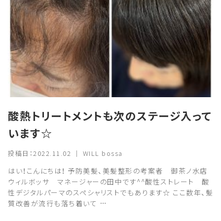
酸熱トリートメントも次のステージ入って
います☆
投稿日：2022.11.02 ｜ WILL bossa
はい！こんにちは！ 予防美髪、美髪整形の考案者 御茶ノ水店
ウィルボッサ マネージャーの田中です^^酸性ストレート 酸
性デジタルパーマのスペシャリストでもあります☆ ここ数年、髪
質改善が流行も落ち着いて …