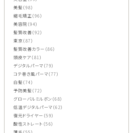
美髪
（98）
縮毛矯正
（96）
美容院
（94）
髪質改善
（92）
東京
（87）
髪質改善カラー
（86）
頭皮ケア
（81）
デジタルパーマ
（79）
コテ巻き風パーマ
（77）
白髪
（74）
予防美髪
（72）
グローバルミルボン
（68）
低温デジタルパーマ
（62）
復元ドライヤー
（59）
酸性ストレート
（56）
薄毛
（55）