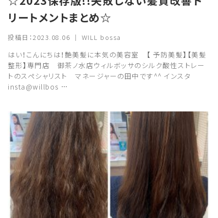
☆2023保存版!!失敗しない髪質改善ト
リートメントまとめ☆
投稿日：2023.08.06 ｜ WILL bossa
はい！こんにちは！艶美髪に本気の美容室 【 予防美髪】【美髪
整形】専門店 御茶ノ水店ウィルボッサのシルク酸性ストレー
トのスペシャリスト マネージャーの田中です^^ インスタ
insta@willbos …