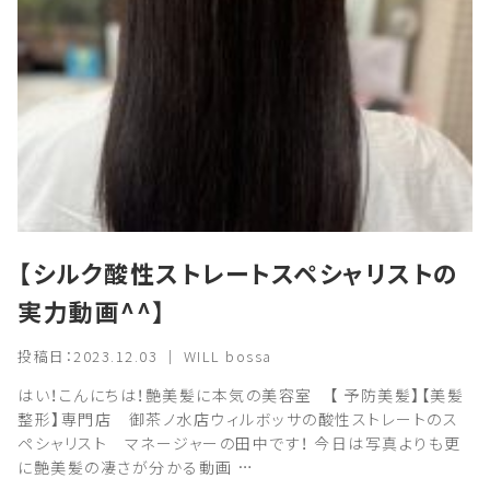
【シルク酸性ストレートスペシャリストの
実力動画^^】
投稿日：2023.12.03 ｜ WILL bossa
はい！こんにちは！艶美髪に本気の美容室 【 予防美髪】【美髪
整形】専門店 御茶ノ水店ウィルボッサの酸性ストレートのス
ペシャリスト マネージャーの田中です！ 今日は写真よりも更
に艶美髪の凄さが分かる動画 …