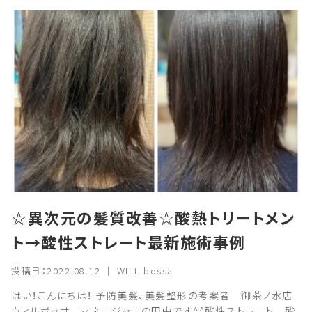
☆異次元の髪質改善☆酸熱トリートメン
ト→酸性ストレート最新施術事例
投稿日：2022.08.12 ｜ WILL bossa
はい！こんにちは！ 予防美髪、美髪整形の考案者 御茶ノ水店
ウィルボッサ マネージャーの田中です^^酸性ストレート 酸