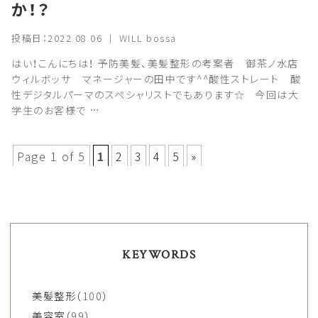
か！？
投稿日：2022.08.06 ｜ WILL bossa
はい！こんにちは！ 予防美髪、美髪整形の考案者 御茶ノ水店
ウィルボッサ マネージャーの田中です^^酸性ストレート 酸
性デジタルパーマのスペシャリストでもあります☆ 今回は大
学生のお客様で …
Page 1 of 5
1
2
3
4
5
»
KEYWORDS
美髪整形
（100）
美容室
（99）