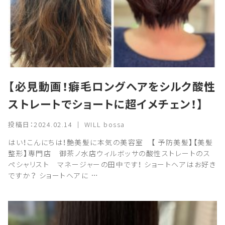
【必見動画！癖毛ロングヘアをシルク酸性
ストレートでショートに超イメチェン！】
投稿日：2024.02.14 ｜ WILL bossa
はい！こんにちは！艶美髪に本気の美容室 【 予防美髪】【美髪
整形】専門店 御茶ノ水店ウィルボッサの酸性ストレートのス
ペシャリスト マネージャーの田中です！ ショートヘアはお好き
ですか？ ショートヘアに …