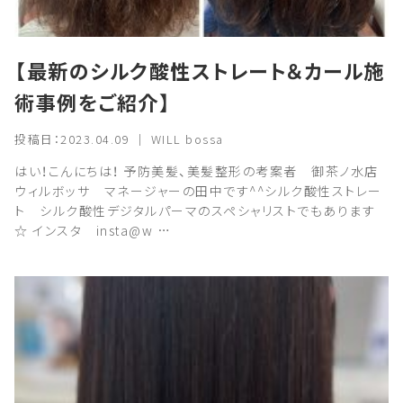
【最新のシルク酸性ストレート＆カール施
術事例をご紹介】
投稿日：2023.04.09 ｜ WILL bossa
はい！こんにちは！ 予防美髪、美髪整形の考案者 御茶ノ水店
ウィルボッサ マネージャーの田中です^^シルク酸性ストレー
ト シルク酸性デジタルパーマのスペシャリストでもあります
☆ インスタ insta@w …