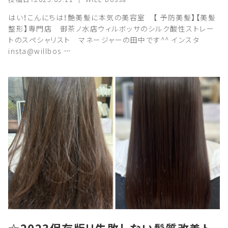
はい！こんにちは！艶美髪に本気の美容室 【 予防美髪】【美髪
整形】専門店 御茶ノ水店ウィルボッサのシルク酸性ストレー
トのスペシャリスト マネージャーの田中です^^ インスタ
insta@willbos …