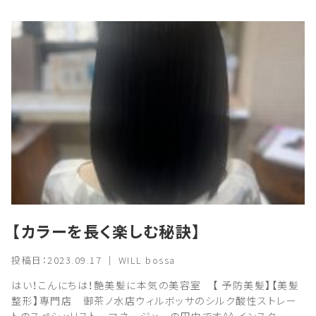
【カラーを長く楽しむ秘訣】
投稿日：2023.09.17 ｜ WILL bossa
はい！こんにちは！艶美髪に本気の美容室 【 予防美髪】【美髪
整形】専門店 御茶ノ水店ウィルボッサのシルク酸性ストレー