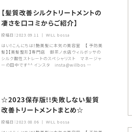
【髪質改善シルクトリートメントの
凄さを口コミからご紹介】
投稿日：2023.09.11 ｜ WILL bossa
はい！こんにちは！艶美髪に本気の美容室 【 予防美
髪】【美髪整形】専門店 御茶ノ水店ウィルボッサの
シルク酸性ストレートのスペシャリスト マネージャ
ーの田中です^^ インスタ insta@willbos …
☆2023保存版!!失敗しない髪質
改善トリートメントまとめ☆
投稿日：2023.08.06 ｜ WILL bossa