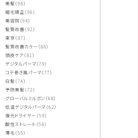
美髪
（98）
縮毛矯正
（96）
美容院
（94）
髪質改善
（92）
東京
（87）
髪質改善カラー
（86）
頭皮ケア
（81）
デジタルパーマ
（79）
コテ巻き風パーマ
（77）
白髪
（74）
予防美髪
（72）
グローバルミルボン
（68）
低温デジタルパーマ
（62）
復元ドライヤー
（59）
酸性ストレート
（56）
薄毛
（55）