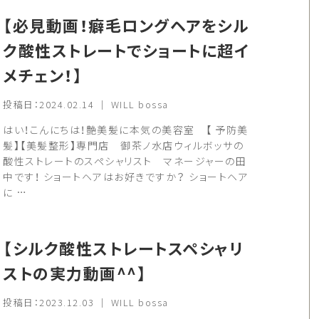
【必見動画！癖毛ロングヘアをシル
ク酸性ストレートでショートに超イ
メチェン！】
投稿日：2024.02.14 ｜ WILL bossa
はい！こんにちは！艶美髪に本気の美容室 【 予防美
髪】【美髪整形】専門店 御茶ノ水店ウィルボッサの
酸性ストレートのスペシャリスト マネージャーの田
中です！ ショートヘアはお好きですか？ ショートヘア
に …
【シルク酸性ストレートスペシャリ
ストの実力動画^^】
投稿日：2023.12.03 ｜ WILL bossa