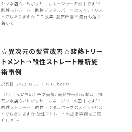
茶ノ水店ウィルボッサ マネージャーの田中です^^
酸性ストレート 酸性デジタルパーマのスペシャリス
トでもあります☆ ここ数年、髪質改善が流行も落ち
着いて …
☆異次元の髪質改善☆酸熱トリー
トメント→酸性ストレート最新施
術事例
投稿日：2022.08.12 ｜ WILL bossa
はい！こんにちは！ 予防美髪、美髪整形の考案者 御
茶ノ水店ウィルボッサ マネージャーの田中です^^
酸性ストレート 酸性デジタルパーマのスペシャリス
トでもあります☆ 酸性ストレートの施術事例をご紹
介しま …