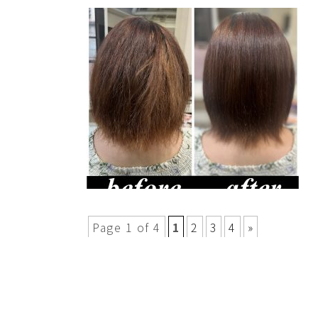
Page 1 of 4
1
2
3
4
»