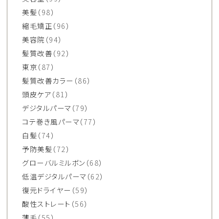
美髪
（98）
縮毛矯正
（96）
美容院
（94）
髪質改善
（92）
東京
（87）
髪質改善カラー
（86）
頭皮ケア
（81）
デジタルパーマ
（79）
コテ巻き風パーマ
（77）
白髪
（74）
予防美髪
（72）
グローバルミルボン
（68）
低温デジタルパーマ
（62）
復元ドライヤー
（59）
酸性ストレート
（56）
薄毛
（55）