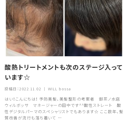
酸熱トリートメントも次のステージ入って
います☆
投稿日：2022.11.02 ｜ WILL bossa
はい！こんにちは！ 予防美髪、美髪整形の考案者 御茶ノ水店
ウィルボッサ マネージャーの田中です^^酸性ストレート 酸
性デジタルパーマのスペシャリストでもあります☆ ここ数年、髪
質改善が流行も落ち着いて …