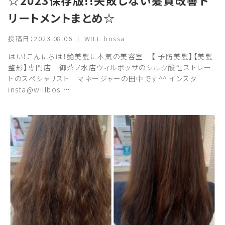
☆2023保存版!!失敗しない髪質改善ト
リートメントまとめ☆
投稿日：2023.08.06 ｜ WILL bossa
はい！こんにちは！艶美髪に本気の美容室 【 予防美髪】【美髪
整形】専門店 御茶ノ水店ウィルボッサのシルク酸性ストレー
トのスペシャリスト マネージャーの田中です^^ インスタ
insta@willbos …