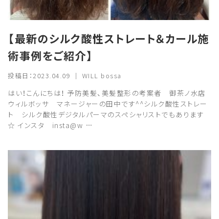
【最新のシルク酸性ストレート＆カール施
術事例をご紹介】
投稿日：2023.04.09 ｜ WILL bossa
はい！こんにちは！ 予防美髪、美髪整形の考案者 御茶ノ水店
ウィルボッサ マネージャーの田中です^^シルク酸性ストレー
ト シルク酸性デジタルパーマのスペシャリストでもあります
☆ インスタ insta@w …