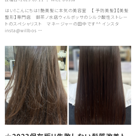
はい！こんにちは！艶美髪に本気の美容室 【 予防美髪】【美髪
整形】専門店 御茶ノ水店ウィルボッサのシルク酸性ストレー
トのスペシャリスト マネージャーの田中です^^ インスタ
insta@willbos …