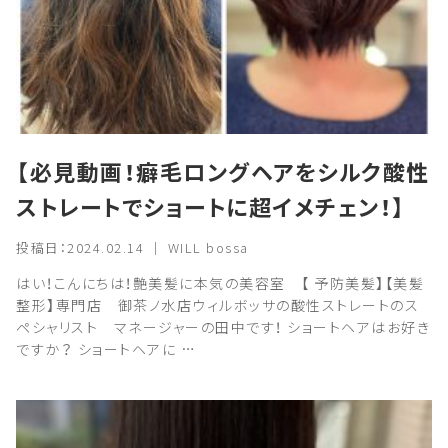
【必見動画！癖毛ロングヘアをシルク酸性
ストレートでショートに超イメチェン！】
投稿日：2024.02.14 ｜ WILL bossa
はい！こんにちは！艶美髪に本気の美容室 【 予防美髪】【美髪
整形】専門店 御茶ノ水店ウィルボッサの酸性ストレートのス
ペシャリスト マネージャーの田中です！ ショートヘアはお好き
ですか？ ショートヘアに …