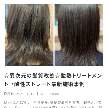
☆異次元の髪質改善☆酸熱トリートメン
ト→酸性ストレート最新施術事例
投稿日：2022.08.12 ｜ WILL bossa
はい！こんにちは！ 予防美髪、美髪整形の考案者 御茶ノ水店
ウィルボッサ マネージャーの田中です^^酸性ストレート 酸