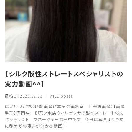
【シルク酸性ストレートスペシャリストの
実力動画^^】
投稿日：2023.12.03 ｜ WILL bossa
はい！こんにちは！艶美髪に本気の美容室 【 予防美髪】【美髪
整形】専門店 御茶ノ水店ウィルボッサの酸性ストレートのス
ペシャリスト マネージャーの田中です！ 今日は写真よりも更
に艶美髪の凄さが分かる動画 …