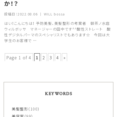
か！？
投稿日：2022.08.06 ｜ WILL bossa
はい！こんにちは！ 予防美髪、美髪整形の考案者 御茶ノ水店
ウィルボッサ マネージャーの田中です^^酸性ストレート 酸
性デジタルパーマのスペシャリストでもあります☆ 今回は大
学生のお客様で …
Page 1 of 4
1
2
3
4
»
KEYWORDS
美髪整形
（100）
美容室
（99）