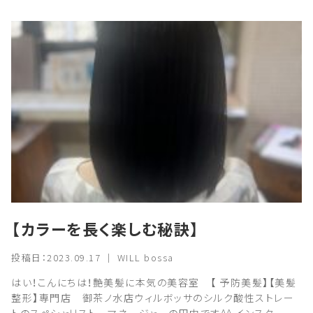
【カラーを長く楽しむ秘訣】
投稿日：2023.09.17 ｜ WILL bossa
はい！こんにちは！艶美髪に本気の美容室 【 予防美髪】【美髪
整形】専門店 御茶ノ水店ウィルボッサのシルク酸性ストレー