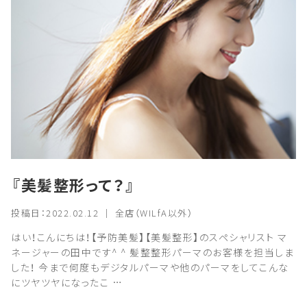
『美髪整形って？』
投稿日：2022.02.12 ｜ 全店（WILfA以外）
はい！こんにちは！【予防美髪】【美髪整形】のスペシャリスト マ
ネージャーの田中です^ ^ 髪整整形パーマのお客様を担当しま
した！ 今まで何度もデジタルパーマや他のパーマをしてこんな
にツヤツヤになったこ …