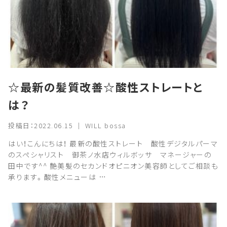
☆最新の髪質改善☆酸性ストレートと
は？
投稿日：2022.06.15 ｜ WILL bossa
はい！こんにちは！ 最新の酸性ストレート 酸性デジタルパーマ
のスペシャリスト 御茶ノ水店ウィルボッサ マネージャーの
田中です^^ 艶美髪のセカンドオピニオン美容師としてご相談も
承ります。酸性メニューは …