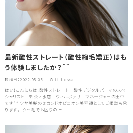
最新酸性ストレート（酸性縮毛矯正）はも
う体験しましたか？＾＾
投稿日：2022.05.06 ｜ WILL bossa
はい！こんにちは！酸性ストレート 酸性デジタルパーマのスペ
シャリスト 御茶ノ水店 ウィルボッサ マネージャーの田中
です^^ ツヤ美髪のセカンドオピニオン美容師としてご相談も承
ります。 クセ毛でお困りの …