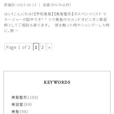
投稿日：2022.02.12 ｜ 全店（WILfA以外）
はい！こんにちは！【予防美髪】【美髪整形】のスペシャリスト マ
ネージャーの田中です^ ^ ツヤ美髪のセカンドオピニオン美容
師としてご相談も承ります。 頭を触った時やシャンプーした時
に、頭 …
Page 1 of 2
1
2
»
KEYWORDS
美髪整形
（100）
美容室
（99）
美髪
（98）