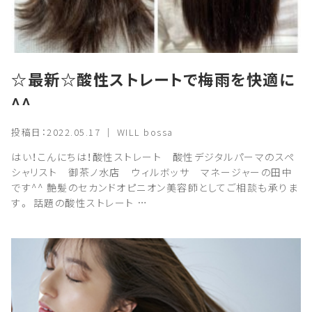
☆最新☆酸性ストレートで梅雨を快適に
^^
投稿日：2022.05.17 ｜ WILL bossa
はい！こんにちは！酸性ストレート 酸性デジタルパーマのスペ
シャリスト 御茶ノ水店 ウィルボッサ マネージャーの田中
です^^ 艶髪のセカンドオピニオン美容師としてご相談も承りま
す。 話題の酸性ストレート …