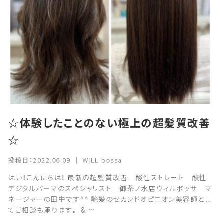
☆体験したことのない極上の超髪質改善
☆
投稿日：2022.06.09 ｜ WILL bossa
はい！こんにちは！ 最新の超髪質改善 酸性ストレート 酸性
デジタルパーマのスペシャリスト 御茶ノ水店ウィルボッサ マ
ネージャーの田中です^^ 艶髪のセカンドオピニオン美容師とし
てご相談も承ります。 & …