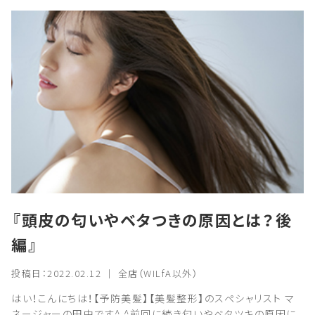
『頭皮の匂いやベタつきの原因とは？後
編』
投稿日：2022.02.12 ｜ 全店（WILfA以外）
はい！こんにちは！【予防美髪】【美髪整形】のスペシャリスト マ
ネージャーの田中です^ ^前回に続き匂いやベタツキの原因に