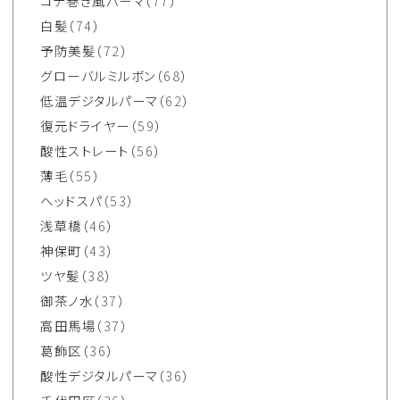
コテ巻き風パーマ
（77）
白髪
（74）
予防美髪
（72）
グローバルミルボン
（68）
低温デジタルパーマ
（62）
復元ドライヤー
（59）
酸性ストレート
（56）
薄毛
（55）
ヘッドスパ
（53）
浅草橋
（46）
神保町
（43）
ツヤ髪
（38）
御茶ノ水
（37）
高田馬場
（37）
葛飾区
（36）
酸性デジタルパーマ
（36）