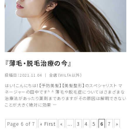
『薄毛・脱毛治療の今』
投稿日：2021.11.04 ｜ 全店（WILfA以外）
はい！こんにちは！【予防美髪】【美髪整形】のスペシャリスト マ
ネージャーの田中です^ ^ 薄毛や脱毛症についてはさまざまな
治療法があったり薬剤までありますがその原因は解明できない
ことが大きく絶対に効果 …
Page 6 of 7
« First
«
...
3
4
5
6
7
»