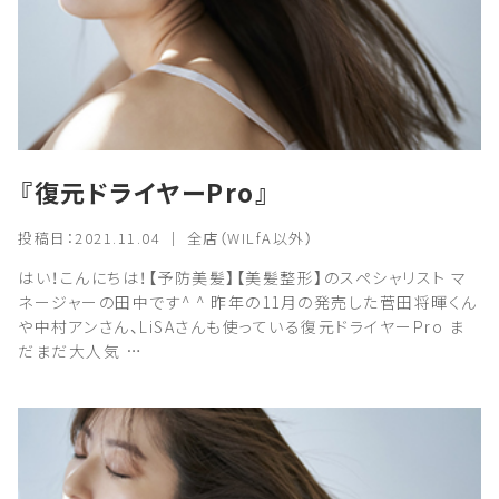
『復元ドライヤーPro』
投稿日：2021.11.04 ｜ 全店（WILfA以外）
はい！こんにちは！【予防美髪】【美髪整形】のスペシャリスト マ
ネージャーの田中です^ ^ 昨年の11月の発売した菅田将暉くん
や中村アンさん、LiSAさんも使っている復元ドライヤーPro ま
だまだ大人気 …