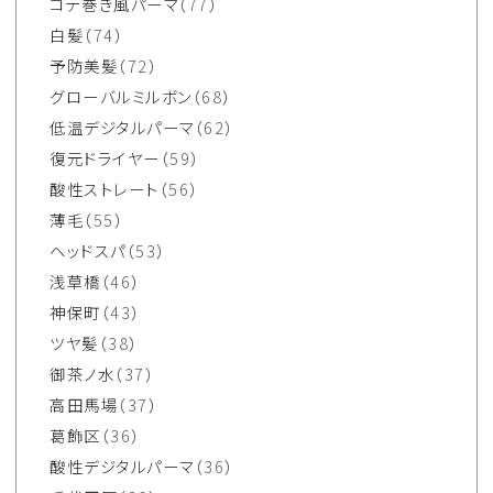
コテ巻き風パーマ
（77）
白髪
（74）
予防美髪
（72）
グローバルミルボン
（68）
低温デジタルパーマ
（62）
復元ドライヤー
（59）
酸性ストレート
（56）
薄毛
（55）
ヘッドスパ
（53）
浅草橋
（46）
神保町
（43）
ツヤ髪
（38）
御茶ノ水
（37）
高田馬場
（37）
葛飾区
（36）
酸性デジタルパーマ
（36）