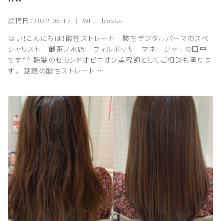
^^
投稿日：2022.05.17 ｜ WILL bossa
はい！こんにちは！酸性ストレート 酸性デジタルパーマのスペ
シャリスト 御茶ノ水店 ウィルボッサ マネージャーの田中
です^^ 艶髪のセカンドオピニオン美容師としてご相談も承りま
す。 話題の酸性ストレート …