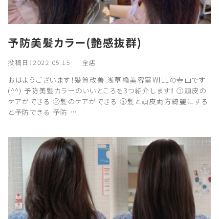
予防美髪カラー(艶感抜群)
投稿日：2022.05.15 ｜ 全店
おはようございます！髪質改善 浅草橋美容室WILLの寺山です
(^^) 予防美髪カラーのいいところを3つ紹介します！ ①頭皮の
ケアができる ②髪のケアができる ③髪と頭皮両方綺麗にする
と予防できる 予防 …