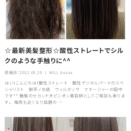
☆最新美髪整形☆酸性ストレートでシル
クのような手触りに^^
投稿日：2022.05.20 ｜ WILL bossa
はい！こんにちは！酸性ストレート 酸性デジタルパーマのスペ
シャリスト 御茶ノ水店 ウィルボッサ マネージャーの田中
です^^ 艶髪のセカンドオピニオン美容師としてご相談も承りま
す。 梅雨も近くなり話題の …