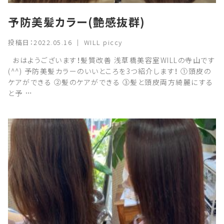
予防美髪カラー(艶感抜群)
投稿日：2022.05.16 ｜ WILL piccy
おはようございます！髪質改善 浅草橋美容室WILLの寺山です
(^^) 予防美髪カラーのいいところを3つ紹介します！ ①頭皮の
ケアができる ②髪のケアができる ③髪と頭皮両方綺麗にする
と予 …