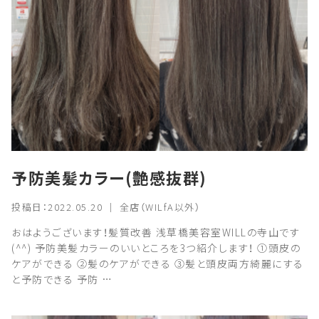
予防美髪カラー(艶感抜群)
投稿日：2022.05.20 ｜ 全店（WILfA以外）
おはようございます！髪質改善 浅草橋美容室WILLの寺山です
(^^) 予防美髪カラーのいいところを3つ紹介します！ ①頭皮の
ケアができる ②髪のケアができる ③髪と頭皮両方綺麗にする
と予防できる 予防 …