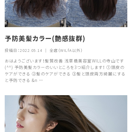
予防美髪カラー(艶感抜群)
投稿日：2022.05.14 ｜ 全店（WILfA以外）
おはようございます！髪質改善 浅草橋美容室WILLの寺山です
(^^) 予防美髪カラーのいいところを3つ紹介します！ ①頭皮の
ケアができる ②髪のケアができる ③髪と頭皮両方綺麗にする
と予防できる &n …