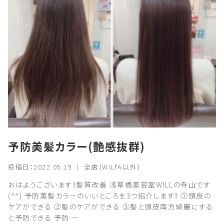
予防美髪カラー(艶感抜群)
投稿日：2022.05.19 ｜ 全店（WILfA以外）
おはようございます！髪質改善 浅草橋美容室WILLの寺山です
(^^) 予防美髪カラーのいいところを3つ紹介します！ ①頭皮の
ケアができる ②髪のケアができる ③髪と頭皮両方綺麗にする
と予防できる 予防 …