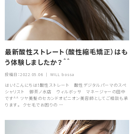
最新酸性ストレート（酸性縮毛矯正）はも
う体験しましたか？＾＾
投稿日：2022.05.06 ｜ WILL bossa
はい！こんにちは！酸性ストレート 酸性デジタルパーマのスペ
シャリスト 御茶ノ水店 ウィルボッサ マネージャーの田中
です^^ ツヤ美髪のセカンドオピニオン美容師としてご相談も承
ります。 クセ毛でお困りの …