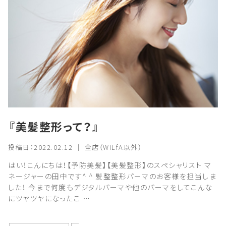
『美髪整形って？』
投稿日：2022.02.12 ｜ 全店（WILfA以外）
はい！こんにちは！【予防美髪】【美髪整形】のスペシャリスト マ
ネージャーの田中です^ ^ 髪整整形パーマのお客様を担当しま
した！ 今まで何度もデジタルパーマや他のパーマをしてこんな
にツヤツヤになったこ …