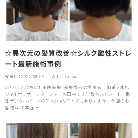
☆異次元の髪質改善☆シルク酸性ストレ
ート最新施術事例
投稿日：2022.08.04 ｜ WILL bossa
はい！こんにちは！ 予防美髪、美髪整形の考案者 御茶ノ水店
ウィルボッサ マネージャーの田中です^^酸性ストレート 酸
性デジタルパーマのスペシャリストでもあります☆ 今回のお
客様は10年近 …