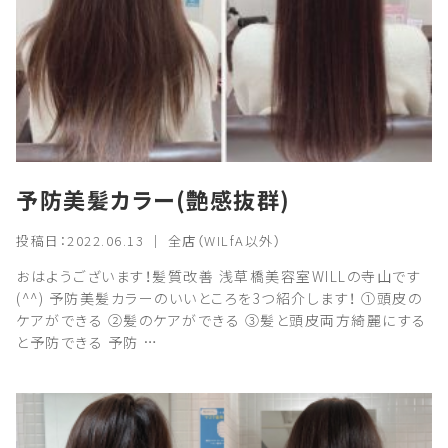
予防美髪カラー(艶感抜群)
投稿日：2022.06.13 ｜ 全店（WILfA以外）
おはようございます！髪質改善 浅草橋美容室WILLの寺山です
(^^) 予防美髪カラーのいいところを3つ紹介します！ ①頭皮の
ケアができる ②髪のケアができる ③髪と頭皮両方綺麗にする
と予防できる 予防 …