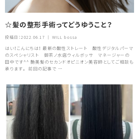
☆髪の整形手術ってどうゆうこと？
投稿日：2022.06.17 ｜ WILL bossa
はい！こんにちは！ 最新の酸性ストレート 酸性デジタルパーマ
のスペシャリスト 御茶ノ水店ウィルボッサ マネージャーの
田中です^^ 艶美髪のセカンドオピニオン美容師としてご相談も
承ります。 前回の記事で …