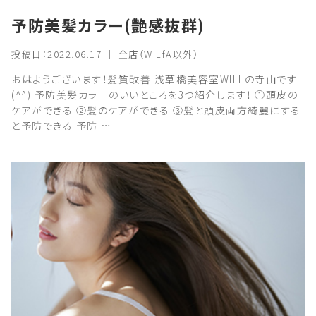
予防美髪カラー(艶感抜群)
投稿日：2022.06.17 ｜ 全店（WILfA以外）
おはようございます！髪質改善 浅草橋美容室WILLの寺山です
(^^) 予防美髪カラーのいいところを3つ紹介します！ ①頭皮の
ケアができる ②髪のケアができる ③髪と頭皮両方綺麗にする
と予防できる 予防 …