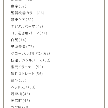
東京
（87）
髪質改善カラー
（86）
頭皮ケア
（81）
デジタルパーマ
（79）
コテ巻き風パーマ
（77）
白髪
（74）
予防美髪
（72）
グローバルミルボン
（68）
低温デジタルパーマ
（62）
復元ドライヤー
（59）
酸性ストレート
（56）
薄毛
（55）
ヘッドスパ
（53）
浅草橋
（46）
神保町
（43）
ツヤ髪
（38）