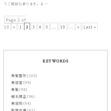
てご相談も承ります。 & …
Page 2 of
10
«
1
2
3
4
5
...
10
...
»
Last »
KEYWORDS
美髪整形
（100）
美容室
（99）
美髪
（98）
縮毛矯正
（96）
美容院
（94）
髪質改善
（92）