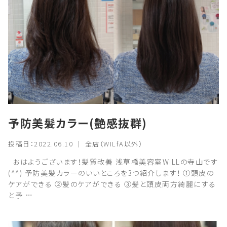
予防美髪カラー(艶感抜群)
投稿日：2022.06.10 ｜ 全店（WILfA以外）
おはようございます！髪質改善 浅草橋美容室WILLの寺山です
(^^) 予防美髪カラーのいいところを3つ紹介します！ ①頭皮の
ケアができる ②髪のケアができる ③髪と頭皮両方綺麗にする
と予 …