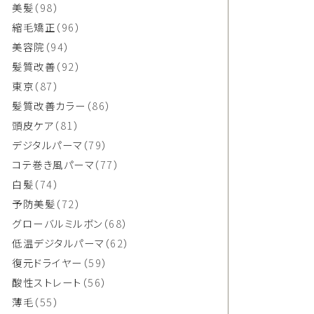
美髪
（98）
縮毛矯正
（96）
美容院
（94）
髪質改善
（92）
東京
（87）
髪質改善カラー
（86）
頭皮ケア
（81）
デジタルパーマ
（79）
コテ巻き風パーマ
（77）
白髪
（74）
予防美髪
（72）
グローバルミルボン
（68）
低温デジタルパーマ
（62）
復元ドライヤー
（59）
酸性ストレート
（56）
薄毛
（55）