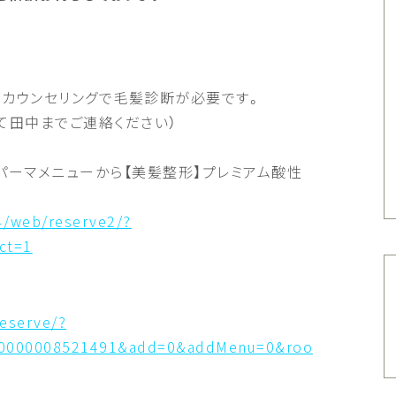
前カウンセリングで毛髪診断が必要です。
て田中までご連絡ください）
パーマメニューから【美髪整形】プレミアム酸性
4/web/reserve2/?
ct=1
reserve/?
00000008521491&add=0&addMenu=0&rootCd=10