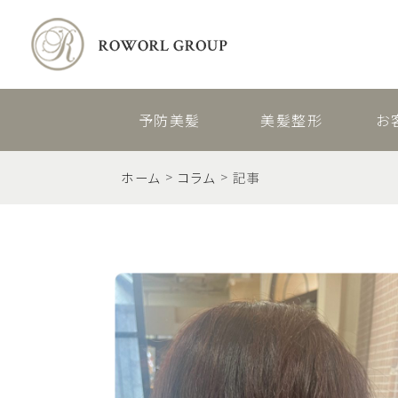
予防美髪
美髪整形
お
ホーム
コラム
記事