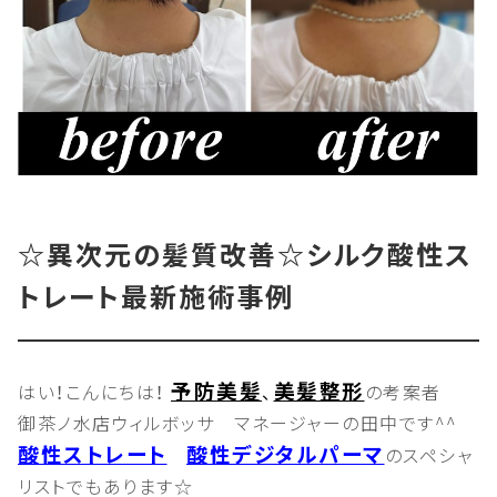
☆異次元の髪質改善☆シルク酸性ス
トレート最新施術事例
予防美髪
美髪整形
はい！こんにちは！
、
の考案者
御茶ノ水店ウィルボッサ マネージャーの田中です^^
酸性ストレート
酸性デジタルパーマ
のスペシャ
リストでもあります☆