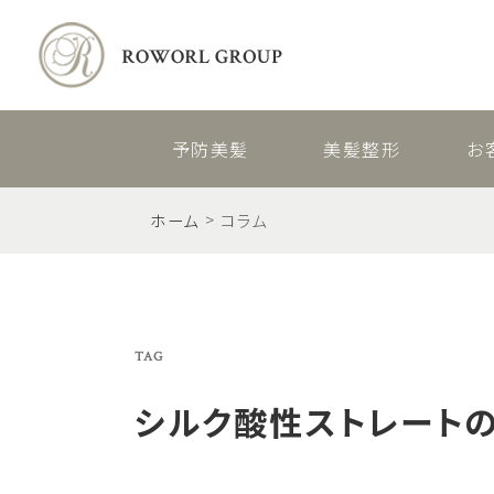
予防美髪
美髪整形
お
ホーム
コラム
TAG
シルク酸性ストレート