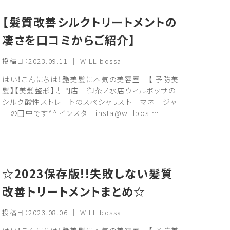
【髪質改善シルクトリートメントの
凄さを口コミからご紹介】
投稿日：2023.09.11 ｜ WILL bossa
はい！こんにちは！艶美髪に本気の美容室 【 予防美
髪】【美髪整形】専門店 御茶ノ水店ウィルボッサの
シルク酸性ストレートのスペシャリスト マネージャ
ーの田中です^^ インスタ insta@willbos …
☆2023保存版!!失敗しない髪質
改善トリートメントまとめ☆
投稿日：2023.08.06 ｜ WILL bossa