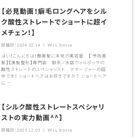
【必見動画！癖毛ロングヘアをシル
ク酸性ストレートでショートに超イ
メチェン！】
投稿日：2024.02.14 ｜ WILL bossa
はい！こんにちは！艶美髪に本気の美容室 【 予防美
髪】【美髪整形】専門店 御茶ノ水店ウィルボッサの
酸性ストレートのスペシャリスト マネージャーの田
中です！ ショートヘアはお好きですか？ ショートヘア
に …
【シルク酸性ストレートスペシャリ
ストの実力動画^^】
投稿日：2023.12.03 ｜ WILL bossa