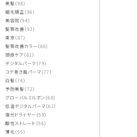
美髪
（98）
縮毛矯正
（96）
美容院
（94）
髪質改善
（92）
東京
（87）
髪質改善カラー
（86）
頭皮ケア
（81）
デジタルパーマ
（79）
コテ巻き風パーマ
（77）
白髪
（74）
予防美髪
（72）
グローバルミルボン
（68）
低温デジタルパーマ
（62）
復元ドライヤー
（59）
酸性ストレート
（56）
薄毛
（55）