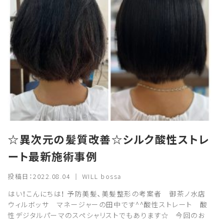
☆異次元の髪質改善☆シルク酸性ストレ
ート最新施術事例
投稿日：2022.08.04 ｜ WILL bossa
はい！こんにちは！ 予防美髪、美髪整形の考案者 御茶ノ水店
ウィルボッサ マネージャーの田中です^^酸性ストレート 酸
性デジタルパーマのスペシャリストでもあります☆ 今回のお