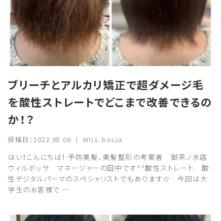
ブリーチとアルカリ矯正で超ダメージ毛
を酸性ストレートでどこまで改善できるの
か！？
投稿日：2022.08.06 ｜ WILL bossa
はい！こんにちは！ 予防美髪、美髪整形の考案者 御茶ノ水店
ウィルボッサ マネージャーの田中です^^酸性ストレート 酸
性デジタルパーマのスペシャリストでもあります☆ 今回は大
学生のお客様で …