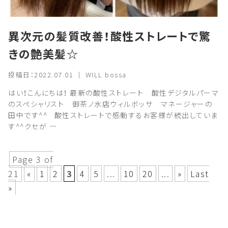
異次元の髪質改善！酸性ストレートで驚
きの艶美髪☆
投稿日：2022.07.01 ｜ WILL bossa
はい！こんにちは！ 最新の酸性ストレート 酸性デジタルパーマ
のスペシャリスト 御茶ノ水店ウィルボッサ マネージャーの
田中です^^ 酸性ストレートで感動するお客様が続出していま
す^^クセが …
Page 3 of
21
«
1
2
3
4
5
...
10
20
...
»
Last
»