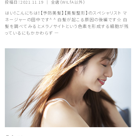
投稿日：2021.11.19 ｜ 全店（WILfA以外）
はい！こんにちは！【予防美髪】【美髪整形】のスペシャリスト マ
ネージャーの田中です^ ^ 白髪が起こる原因の後編です☆ 白
髪を調べてみるとメラノサイトという色素を形成する細胞が残
っているにもかかわらず …