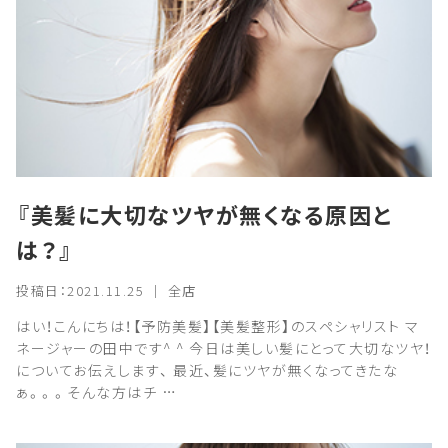
『美髪に大切なツヤが無くなる原因と
は？』
投稿日：2021.11.25 ｜ 全店
はい！こんにちは！【予防美髪】【美髪整形】のスペシャリスト マ
ネージャーの田中です^ ^ 今日は美しい髪にとって大切なツヤ！
についてお伝えします、 最近、髪にツヤが無くなってきたな
ぁ。。。そんな方はチ …