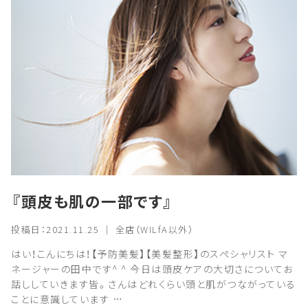
『頭皮も肌の一部です』
投稿日：2021.11.25 ｜ 全店（WILfA以外）
はい！こんにちは！【予防美髪】【美髪整形】のスペシャリスト マ
ネージャーの田中です^ ^ 今日は頭皮ケアの大切さについてお
話ししていきます皆。さんはどれくらい頭と肌がつながっている
ことに意識しています …