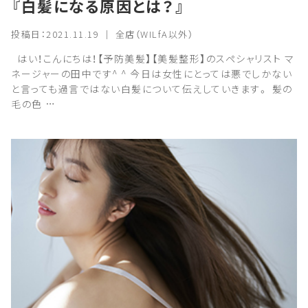
『白髪になる原因とは？』
投稿日：2021.11.19 ｜ 全店（WILfA以外）
はい！こんにちは！【予防美髪】【美髪整形】のスペシャリスト マ
ネージャーの田中です^ ^ 今日は女性にとっては悪でしかない
と言っても過言ではない白髪について伝えしていきます。 髪の
毛の色 …