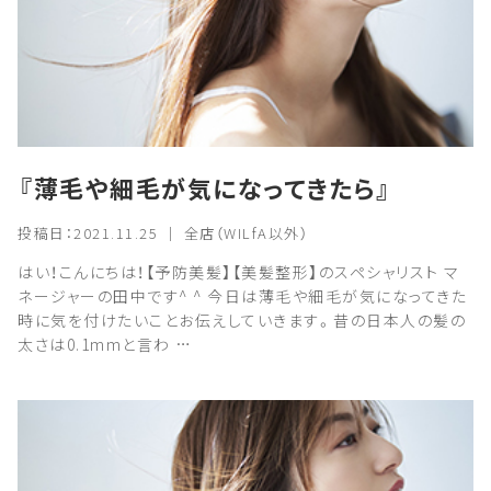
『薄毛や細毛が気になってきたら』
投稿日：2021.11.25 ｜ 全店（WILfA以外）
はい！こんにちは！【予防美髪】【美髪整形】のスペシャリスト マ
ネージャーの田中です^ ^ 今日は薄毛や細毛が気になってきた
時に気を付けたいことお伝えしていきます。昔の日本人の髪の
太さは0.1mmと言わ …