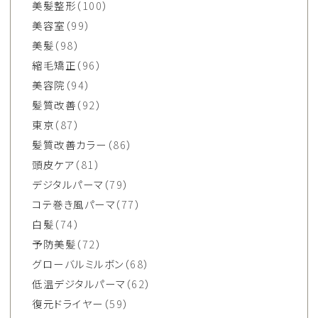
美髪整形
（100）
美容室
（99）
美髪
（98）
縮毛矯正
（96）
美容院
（94）
髪質改善
（92）
東京
（87）
髪質改善カラー
（86）
頭皮ケア
（81）
デジタルパーマ
（79）
コテ巻き風パーマ
（77）
白髪
（74）
予防美髪
（72）
グローバルミルボン
（68）
低温デジタルパーマ
（62）
復元ドライヤー
（59）