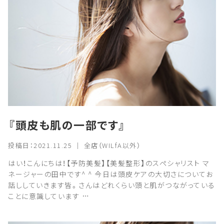
『頭皮も肌の一部です』
投稿日：2021.11.25 ｜ 全店（WILfA以外）
はい！こんにちは！【予防美髪】【美髪整形】のスペシャリスト マ
ネージャーの田中です^ ^ 今日は頭皮ケアの大切さについてお
話ししていきます皆。さんはどれくらい頭と肌がつながっている
ことに意識しています …