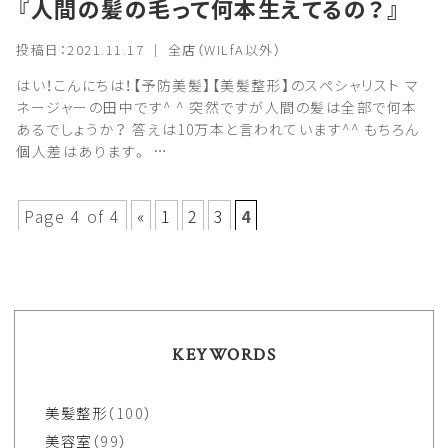
『人間の髪の毛って何本生えてるの？』
投稿日：2021.11.17 ｜ 全店（WILfA以外）
はい！こんにちは！【予防美髪】【美髪整形】のスペシャリスト マ
ネージャーの田中です^ ^ 突然ですが人間の髪は全部で何本
あるでしょうか？ 答えは10万本と言われています^^ もちろん
個人差はあります。 …
Page 4 of 4
«
1
2
3
4
KEYWORDS
美髪整形
（100）
美容室
（99）