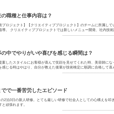
在の職種と仕事内容は？
術プロジェクト】【クリエイティブプロジェクト】のチームに所属して
指導。 クリエイティブプロジェクトでは新しいメニュー開発、社内技
事の中でやりがいや喜びを感じる瞬間は？
提案したスタイルにお客様が喜んで笑顔を見せてくれた時、美容師にな
を感じる時はやはり、自分が教えた後輩が技術検定に順調に合格して喜
までで一番苦労したエピソード
目の2泊3日の新人研修。とても厳しい研修で社会人としての心構えを叩
すと頑張れます。