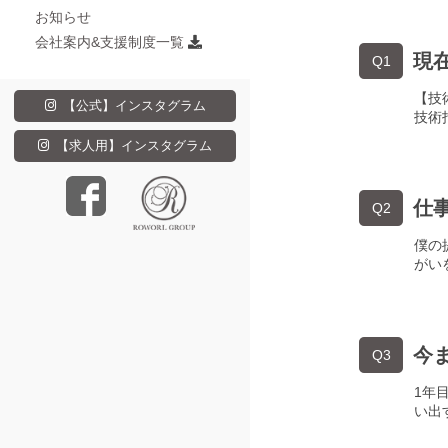
お知らせ
会社案内&支援制度一覧
現
Q1
【技
【公式】インスタグラム
技術
【求人用】インスタグラム
仕
Q2
僕の
がい
今
Q3
1年
い出