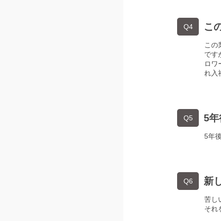
こ
Q4
この
です
ロワ
れ入
5
Q5
5年
新
Q6
苦し
それ