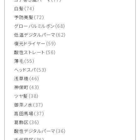
白髪
（74）
予防美髪
（72）
グローバルミルボン
（68）
低温デジタルパーマ
（62）
復元ドライヤー
（59）
酸性ストレート
（56）
薄毛
（55）
ヘッドスパ
（53）
浅草橋
（46）
神保町
（43）
ツヤ髪
（38）
御茶ノ水
（37）
高田馬場
（37）
葛飾区
（36）
酸性デジタルパーマ
（36）
千代田区
（36）