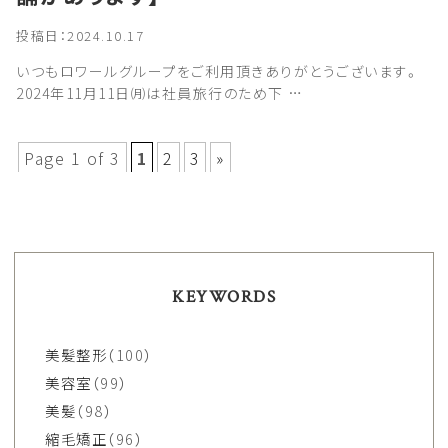
投稿日：2024.10.17
いつもロワールグループをご利用頂きありがとうございます。
2024年11月11日㈪は社員旅行のため下 …
Page 1 of 3
1
2
3
»
KEYWORDS
美髪整形
（100）
美容室
（99）
美髪
（98）
縮毛矯正
（96）