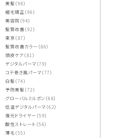
美髪
（98）
縮毛矯正
（96）
美容院
（94）
髪質改善
（92）
東京
（87）
髪質改善カラー
（86）
頭皮ケア
（81）
デジタルパーマ
（79）
コテ巻き風パーマ
（77）
白髪
（74）
予防美髪
（72）
グローバルミルボン
（68）
低温デジタルパーマ
（62）
復元ドライヤー
（59）
酸性ストレート
（56）
薄毛
（55）