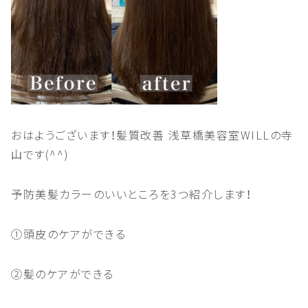
おはようございます！髪質改善
浅草橋美容室
WILL
の寺
山です
(^^)
予防美髪カラーのいいところを
3
つ紹介します！
①頭皮のケアができる
②髪のケアができる