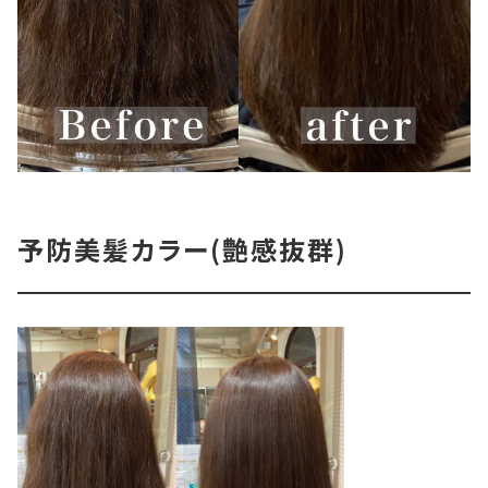
予防美髪カラー(艶感抜群)