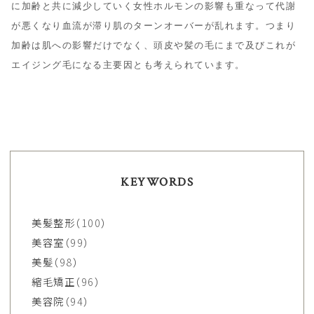
に加齢と共に減少していく女性ホルモンの影響も重なって代謝
が悪くなり血流が滞り肌のターンオーバーが乱れます。つまり
加齢は肌への影響だけでなく、頭皮や髪の毛にまで及びこれが
エイジング毛になる主要因とも考えられています。

KEYWORDS
美髪整形
（100）
美容室
（99）
美髪
（98）
縮毛矯正
（96）
美容院
（94）