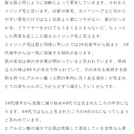
髪も肌と同じように加齢によって変化していきます。それをエ
イジング毛と言います。白髪や抜毛、ダメージヘアなど分かり
やすい変化だけではなく以前より髪にツヤがない、髪がひっか
かる、ドライヤーをかけてもうまくまとまらないど、ちょっと
した異変を起こした髪もエイジング毛と言えます。

エイジング毛は肌と同様に早い人では20台後半から始まり、30
代後半からは一気に加速する傾向があります。

肌の老化は体の水分量が関わっていると言われています。理由
は人の体は80％が水分で作られていて、その水分を保持する役
割を持つヒアルロン酸（人間の体内に元々ある成分）が生まれ
たての赤ちゃんのころから少ずつ減少していくからです。

30代後半から急激に減り始め40代では生まれたころの半分にな
ります。60代ではなんと生まれたころの4分の1になってしまう
と言われています。

ヒアルロン酸の減少でお肌は乾燥して老化していき女性なら更