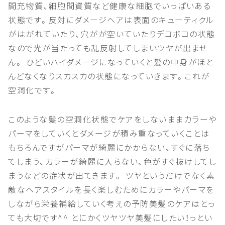
間充物質、細胞間資質など健康な細胞でいっぱいある
状態です。反対にダメージヘアは表面のキューティクル
がはがれていたり、穴がが空いていたりデコボコの状態
なので光が当たっても乱反射してしまいツヤが出ませ
ん。 ひどいハイダメージになっていくと髪の中身がほと
んどなくなりスカスカの状態になっていきます。これが
空洞化です。
このような髪の空洞化状態でケアをしないままカラーや
パーマをしていくとダメージが積み重なっていくことは
もちろんですがパーマが綺麗にかからない、すぐに落ち
てしまう、カラーが綺麗に入らない、色がすぐ抜けしてし
まうなどの症状が出てきます。 ツヤというだけでなく素
敵なヘアスタイルを長く楽しむためにカラーやパーマを
しながら栄養補給していく考えの予防美髪のケアはとっ
ても大切です^^ とにかくツヤツヤ美髪にしたい！っとい