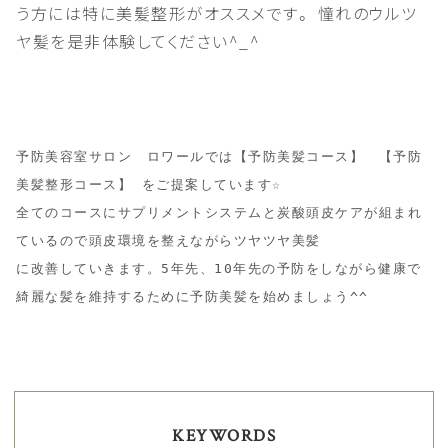
う方には特に美髪整形がオススメです。 憧れのウルツ
ヤ髪を是非体験してください^_^
予防美容室サロン　ロワールでは【予防美髪コース】　【予防
美髪整形コース】 をご提案しています☆

全てのコースにサプリメントシステムと炭酸頭皮ケアが組まれ
ているので頭皮環境を整えながらツヤツヤ美髪

に改善していきます。5年先、10年先の予防をしながら健康で
綺麗な髪を維持するために予防美髪を始めましょう^^
KEYWORDS